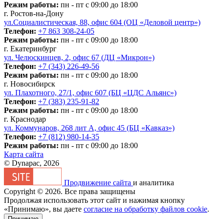
Режим работы:
пн - пт с 09:00 до 18:00
г. Ростов-на-Дону
ул.Социалистическая, 88, офис 604 (ОЦ «Деловой центр»)
Телефон:
+7 863 308-24-05
Режим работы:
пн - пт с 09:00 до 18:00
г. Екатеринбург
ул. Челюскинцев, 2, офис 67 (ДЦ «Микрон»)
Телефон:
+7 (343) 226-49-56
Режим работы:
пн - пт с 09:00 до 18:00
г. Новосибирск
ул. Плахотного, 27/1, офис 607 (БЦ «ЦДС Альянс»)
Телефон:
+7 (383) 235-91-82
Режим работы:
пн - пт с 09:00 до 18:00
г. Краснодар
ул. Коммунаров, 268 лит А, офис 45 (БЦ «Кавказ»)
Телефон:
+7 (812) 980-14-35
Режим работы:
пн - пт с 09:00 до 18:00
Карта сайта
© Dynapac, 2026
Продвижение сайта
и аналитика
Copyright © 2026. Все права защищены
Продолжая использовать этот сайт и нажимая кнопку
«Принимаю», вы даете
согласие на обработку файлов cookie
.
Принимаю