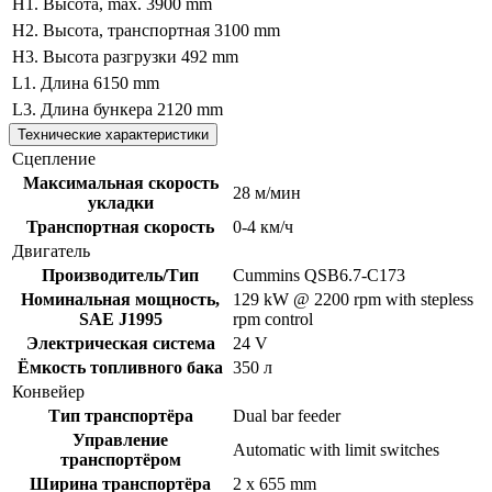
H1. Высота, max.
3900 mm
H2. Высота, транспортная
3100 mm
H3. Высота разгрузки
492 mm
L1. Длина
6150 mm
L3. Длина бункера
2120 mm
Технические характеристики
Сцепление
Максимальная скорость
28 м/мин
укладки
Транспортная скорость
0-4 км/ч
Двигатель
Производитель/Тип
Cummins QSB6.7-C173
Номинальная мощность,
129 kW @ 2200 rpm with stepless
SAE J1995
rpm control
Электрическая система
24 V
Ёмкость топливного бака
350 л
Конвейер
Тип транспортёра
Dual bar feeder
Управление
Automatic with limit switches
транспортёром
Ширина транспортёра
2 x 655 mm