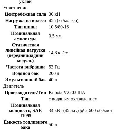
уклон
Уплотнение
Центробежная сила
36 кН
Нагрузка на колесо
455 (кг/колесо)
Тип шины
10.5/80-16
Номинальная
0,5 мм
амплитуда
Статическая
линейная нагрузка
14,8 кг/см
(передний/задний
модуль)
Частота вибрации
53 Гц
Водяной бак
200 л
Эмульсионный бак
40 л
Двигатель
Производитель/Тип
Kubota V2203 IIIA
Тип
с водяным охлаждением
Номинальная
мощность, SAE
34 кВт (45 л.с.) @ 2 600 об./мин
J1995
Ёмкость топливного
50 л
бака