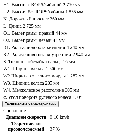
H1. Высота с ROPS/кабиной
2 750 мм
H2. Высота без ROPS/кабины
1 855 мм
K. Дорожный просвет
260 мм
L. Длина
2 725 мм
O1. Вылет рамы, правый
44 мм
O2. Вылет рамы, левый
44 мм
R1. Радиус поворота внешний
4 240 мм
R2. Радиус поворота внутренний
2 940 мм
S. Толщина обечайки вальца
16 мм
W1. Ширина вальца
1 300 мм
W2 Ширина колесного модуля
1 282 мм
W3. Ширина колеса
285 мм
W4. Межколесное расстояние
305 мм
α. Угол поворота рулевого колеса
±30°
Технические характеристики
Сцепление
Диапазон скорости
0-10 km/h
Теоретически
преодолеваемый
37 %